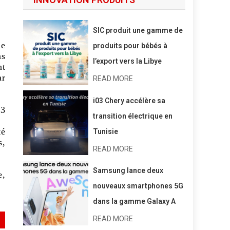
SIC produit une gamme de
ie
produits pour bébés à
ns
l’export vers la Libye
nt
ar
READ MORE
i03 Chery accélère sa
,3
transition électrique en
té
Tunisie
s,
READ MORE
Samsung lance deux
e,
nouveaux smartphones 5G
dans la gamme Galaxy A
READ MORE