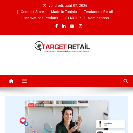
vendredi, août 07, 2026
Concept Store
Made In Tunisia
Tendances Retail
Innovations Produits
STARTUP
Nominations