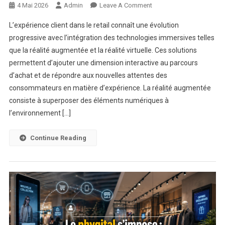
On
4 Mai 2026
Admin
Leave A Comment
L’expérience
L’expérience client dans le retail connaît une évolution
Client
progressive avec l’intégration des technologies immersives telles
Immersive
que la réalité augmentée et la réalité virtuelle. Ces solutions
:
permettent d’ajouter une dimension interactive au parcours
AR
Et
d’achat et de répondre aux nouvelles attentes des
VR
consommateurs en matière d’expérience. La réalité augmentée
Dans
consiste à superposer des éléments numériques à
Le
l’environnement […]
Retail
Continue Reading