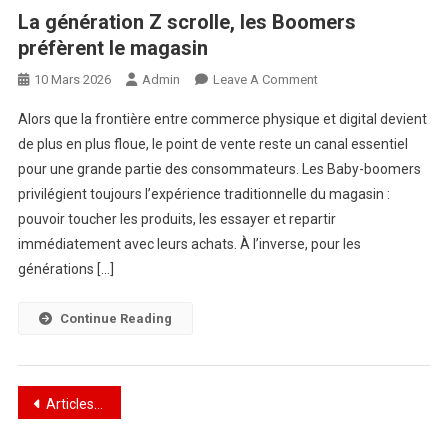
La génération Z scrolle, les Boomers
préfèrent le magasin
On
10 Mars 2026
Admin
Leave A Comment
La
Alors que la frontière entre commerce physique et digital devient
Génération
de plus en plus floue, le point de vente reste un canal essentiel
Z
pour une grande partie des consommateurs. Les Baby-boomers
Scrolle,
privilégient toujours l’expérience traditionnelle du magasin :
Les
Boomers
pouvoir toucher les produits, les essayer et repartir
Préfèrent
immédiatement avec leurs achats. À l’inverse, pour les
Le
générations […]
Magasin
Continue Reading
Navigation
Articles plus anciens
des