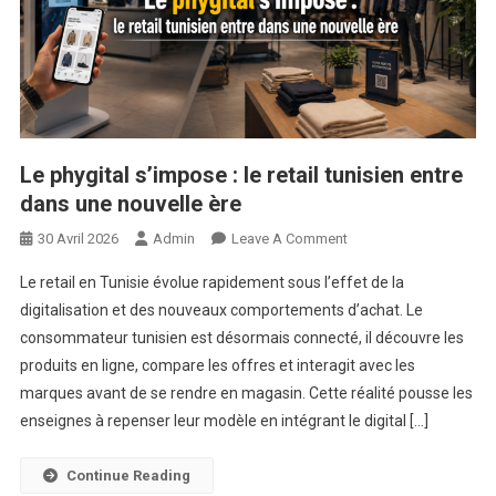
Le phygital s’impose : le retail tunisien entre
dans une nouvelle ère
On
30 Avril 2026
Admin
Leave A Comment
Le
Le retail en Tunisie évolue rapidement sous l’effet de la
Phygital
digitalisation et des nouveaux comportements d’achat. Le
S’impose
consommateur tunisien est désormais connecté, il découvre les
:
produits en ligne, compare les offres et interagit avec les
Le
Retail
marques avant de se rendre en magasin. Cette réalité pousse les
Tunisien
enseignes à repenser leur modèle en intégrant le digital […]
Entre
Dans
Continue Reading
Une