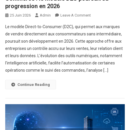
progression en 2026
On
25 Juin 2026
Admin
Leave A Comment
Commerce
Le modèle Direct-to-Consumer (D2C), qui permet aux marques
:
de vendre directement aux consommateurs sans intermédiaire,
Le
poursuit son développement en 2026. Cette approche offre aux
Modèle
entreprises un contrôle accru sur leurs ventes, leur relation client
D2C
Poursuit
et leurs données. L’évolution des outils numériques, notamment
Sa
l’intelligence artificielle, facilite l’automatisation de certaines
Progression
opérations comme le suivi des commandes, l’analyse […]
En
2026
Continue Reading