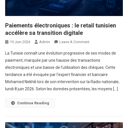
Paiements électroniques : le retail tunisien
accélère sa transition digitale
On
10 Juin 2026
Admin
Leave A Comment
Paiements
La Tunisie connaît une évolution progressive de ses modes de
Électroniques
paiement, marquée par une hausse des transactions
:
électroniques et une baisse de l’utilisation des chèques. Cette
Le
tendance a été évoquée par l’expert financier et bancaire
Retail
Tunisien
Mohamed Nekhili lors de son intervention sur la Radio nationale,
Accélère
lundi 8 juin 2026. Selon les données présentées, les moyens […]
Sa
Transition
Continue Reading
Digitale