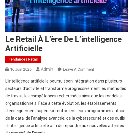
Le Retail À L’ère De L’intelligence
Artificielle
Tendances Retail
Admin
On
16 Juin 2026
Leave A Comment
Le
L’intelligence artificielle poursuit son intégration dans plusieurs
Retail
secteurs d’activité et transforme progressivement les méthodes
À
de travail, les compétences recherchées ainsi que les modèles
L’ère
organisationnels. Face à cette évolution, les établissements
De
L’intelligence
d’enseignement supérieur renforcent leurs programmes autour
Artificielle
de la data, de l’analyse avancée, de la cybersécurité et des outils
d’intelligence artificielle afin de répondre aux nouvelles attentes
du marché de l’emploi.