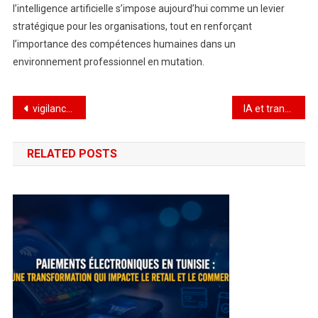
l’intelligence artificielle s’impose aujourd’hui comme un levier
stratégique pour les organisations, tout en renforçant
l’importance des compétences humaines dans un
environnement professionnel en mutation.
Navigation
vigilance sur le stockage des boissons en période de chaleur
IA et transformation digitale : les nouveaux enjeux des entreprises tunisiennes
de
RELATED POSTS
l’article