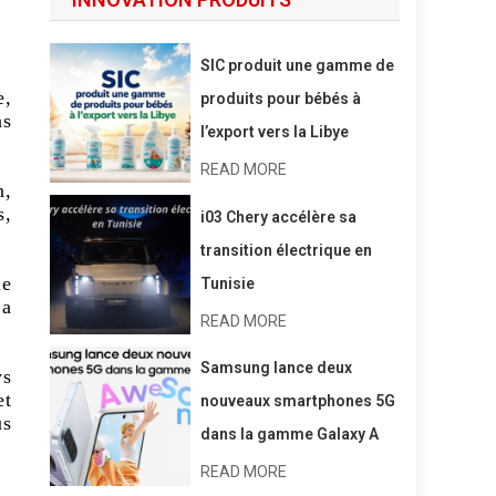
SIC produit une gamme de
e,
produits pour bébés à
ns
l’export vers la Libye
READ MORE
n,
s,
i03 Chery accélère sa
transition électrique en
le
Tunisie
 a
READ MORE
Samsung lance deux
ys
et
nouveaux smartphones 5G
us
dans la gamme Galaxy A
READ MORE