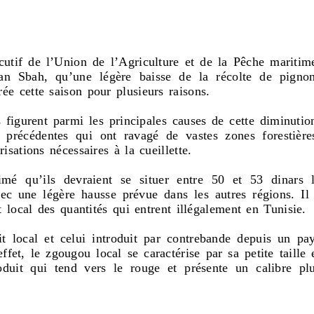
if de l’Union de l’Agriculture et de la Pêche maritim
an Sbah, qu’une légère baisse de la récolte de pigno
ée cette saison pour plusieurs raisons.
 figurent parmi les principales causes de cette diminutio
 précédentes qui ont ravagé de vastes zones forestière
isations nécessaires à la cueillette.
mé qu’ils devraient se situer entre 50 et 53 dinars 
c une légère hausse prévue dans les autres régions. Il
it local des quantités qui entrent illégalement en Tunisie.
it local et celui introduit par contrebande depuis un pa
ffet, le zgougou local se caractérise par sa petite taille 
oduit qui tend vers le rouge et présente un calibre pl