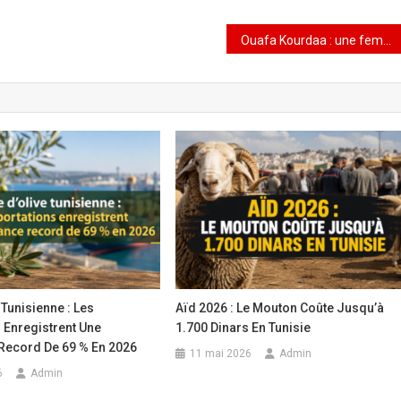
Ouafa Kourdaa : une femme tunisienne au sommet de TotalEnergies Marketing Tunisie
 Tunisienne : Les
Aïd 2026 : Le Mouton Coûte Jusqu’à
 Enregistrent Une
1.700 Dinars En Tunisie
Record De 69 % En 2026
11 mai 2026
Admin
6
Admin