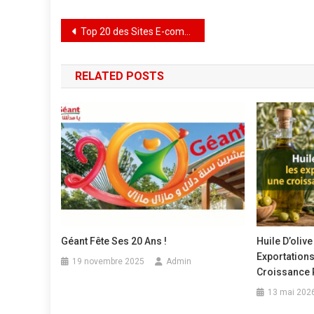
Top 20 des Sites E-commerce en Tunisie – Juin 2025
RELATED POSTS
Géant Fête Ses 20 Ans !
Huile D’olive
Exportations
19 novembre 2025
Admin
Croissance 
13 mai 202