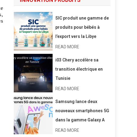
te
s,
SIC produit une gamme de
es
produits pour bébés à
l’export vers la Libye
READ MORE
i03 Chery accélère sa
transition électrique en
Tunisie
READ MORE
Samsung lance deux
nouveaux smartphones 5G
dans la gamme Galaxy A
READ MORE