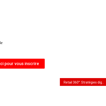
le
ici pour vous inscrire
Retail 360°: Stratégies digitales pour points de vente connectés