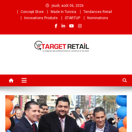
jeudi, août 06, 2026
Concept Store
Made In Tunisia
Tendances Retail
Innovations Produits
STARTUP
Nominations