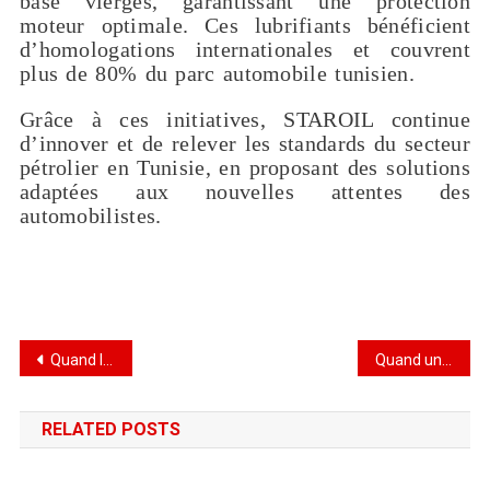
base vierges, garantissant une protection
moteur optimale. Ces lubrifiants bénéficient
d’homologations internationales et couvrent
plus de 80% du parc automobile tunisien.
Grâce à ces initiatives, STAROIL continue
d’innover et de relever les standards du secteur
pétrolier en Tunisie, en proposant des solutions
adaptées aux nouvelles attentes des
automobilistes.
Quand la télécommunication rencontre l’agroalimentaire: Orange et By Ben Yaghlene s’associent pour Ramadan
Quand un Café S’inspire de l’Univers Pénitentiaire
RELATED POSTS