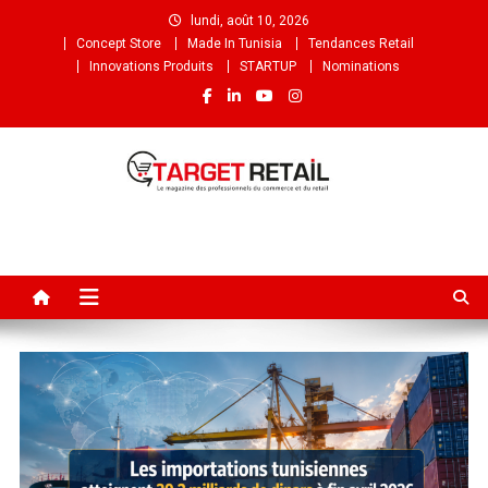
lundi, août 10, 2026
Concept Store
Made In Tunisia
Tendances Retail
Innovations Produits
STARTUP
Nominations