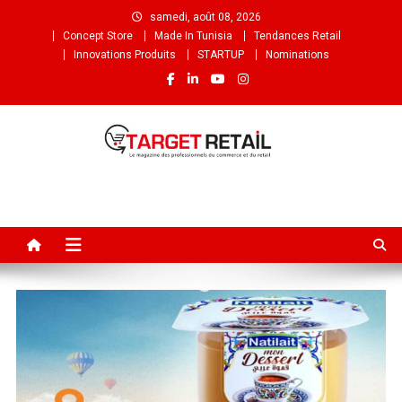
samedi, août 08, 2026
Concept Store
Made In Tunisia
Tendances Retail
Innovations Produits
STARTUP
Nominations