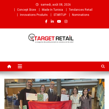
samedi, août 08, 2026
Concept Store
Made In Tunisia
Tendances Retail
Innovations Produits
STARTUP
Nominations