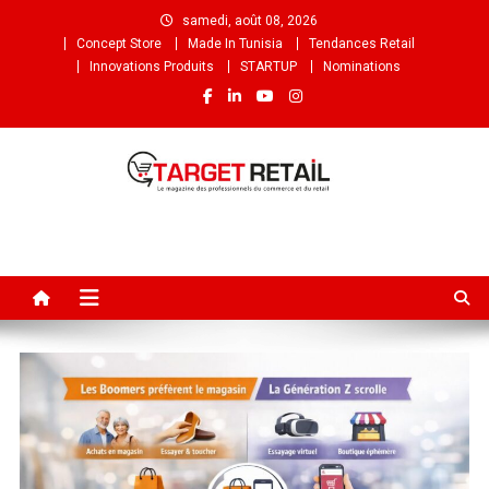
samedi, août 08, 2026
Concept Store
Made In Tunisia
Tendances Retail
Innovations Produits
STARTUP
Nominations