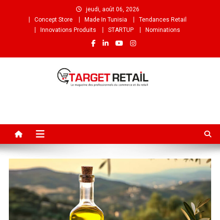
jeudi, août 06, 2026
Concept Store
Made In Tunisia
Tendances Retail
Innovations Produits
STARTUP
Nominations