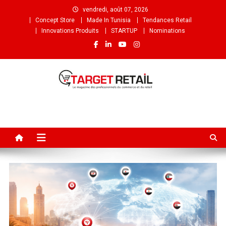
vendredi, août 07, 2026
Concept Store
Made In Tunisia
Tendances Retail
Innovations Produits
STARTUP
Nominations