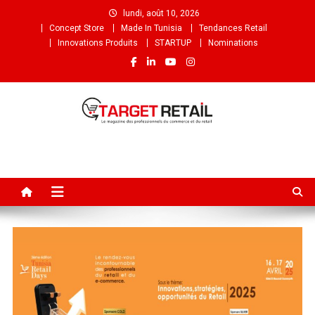
lundi, août 10, 2026
Concept Store
Made In Tunisia
Tendances Retail
Innovations Produits
STARTUP
Nominations