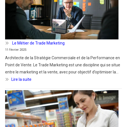
Manager
“Enseigne
de
distribution”
:
Maître
Le Métier de Trade Marketing
de
11 février 2025
la
Architecte de la Stratégie Commerciale et de la Performance en
Gestion
Point de Vente. Le Trade Marketing est une discipline qui se situe
des
entre le marketing et la vente, avec pour objectif d’optimiser la…
Catégories
:
Lire la suite
Produit
Le
Métier
de
Trade
Marketing