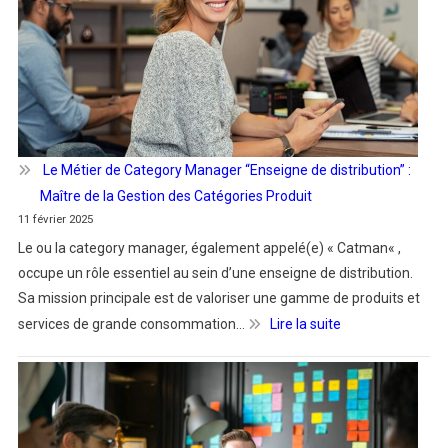
Le Métier de Category Manager “Enseigne de distribution” :
Maître de la Gestion des Catégories Produit
11 février 2025
Le ou la category manager, également appelé(e) « Catman« ,
occupe un rôle essentiel au sein d’une enseigne de distribution.
Sa mission principale est de valoriser une gamme de produits et
:
services de grande consommation…
Lire la suite
Le
Métier
de
Category