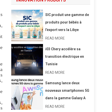
s
SIC produit une gamme de
produits pour bébés à
n,
l’export vers la Libye
ût
READ MORE
de
i03 Chery accélère sa
transition électrique en
ie
Tunisie
la
READ MORE
es
s,
Samsung lance deux
re
nouveaux smartphones 5G
dans la gamme Galaxy A
s,
READ MORE
es