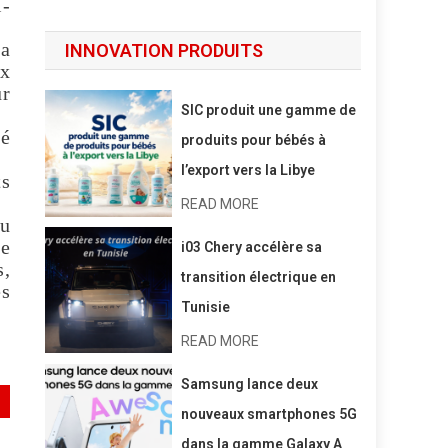
i-
la
INNOVATION PRODUITS
ux
ur
SIC produit une gamme de
té
produits pour bébés à
l’export vers la Libye
ts
READ MORE
su
te
i03 Chery accélère sa
s,
transition électrique en
és
Tunisie
READ MORE
Samsung lance deux
nouveaux smartphones 5G
dans la gamme Galaxy A