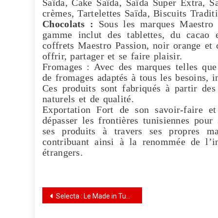
Saïda, Cake Saïda, Saïda Super Extra, Sa
crèmes, Tartelettes Saïda, Biscuits Tradit
Chocolats :
Sous les marques Maestro p
gamme inclut des tablettes, du cacao 
coffrets Maestro Passion, noir orange et
offrir, partager et se faire plaisir.
Fromages : Avec des marques telles que 
de fromages adaptés à tous les besoins, in
Ces produits sont fabriqués à partir des
naturels et de qualité.
Exportation Fort de son savoir-faire e
dépasser les frontières tunisiennes pour 
ses produits à travers ses propres ma
contribuant ainsi à la renommée de l’in
étrangers.
Selecta : Le Made in Tunisia à l’International