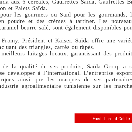
ïda aux 6 céréales, Gaufrettes Saïda, Gaufrettes B
ion et Palets Saïda.
our les gourmets ou Saïd pour les gourmands, 
en poudre et des crèmes à tartiner. Les nouvea
 caramel beurre salé, sont également disponibles po
Fromy, Président et Kaiser, Saïda offre une varié
cluant des triangles, carrés ou râpés.
 meilleurs laitages locaux, garantissant des produi
t de la qualité de ses produits, Saïda Group a 
se développer à l’international. L’entreprise expor
rques ainsi que les marques de ses partenaire
dustrie agroalimentaire tunisienne sur les march
Exist : Lord of Gold