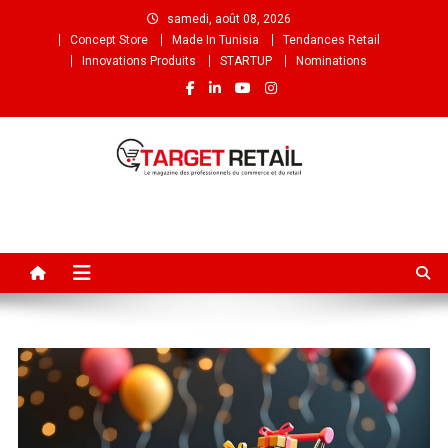
samedi, août 08, 2026
Concept Store
Made In Tunisia
Tendances Retail
Innovations Produits
STARTUP
Nominations